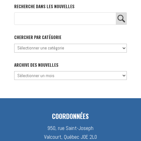
RECHERCHE DANS LES NOUVELLES
CHERCHER PAR CATÉGORIE
Chercher
par
catégorie
ARCHIVE DES NOUVELLES
Archive
des
nouvelles
COORDONNÉES
950, rue Saint-Joseph
Valcourt, Québec J0E 2L0