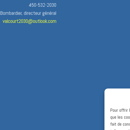
450-532-2030
 Bombardier, directeur général
valcourt2030@outlook.com
Pour offrir
que les coo
fait de con