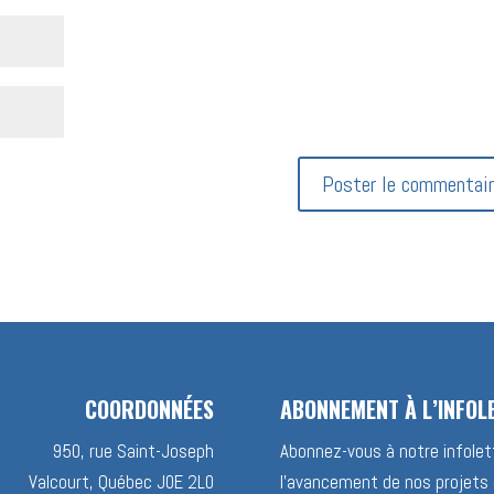
COORDONNÉES
ABONNEMENT À L’INFOL
950, rue Saint-Joseph
Abonnez-vous à notre infolett
Valcourt, Québec J0E 2L0
l’avancement de nos projets 