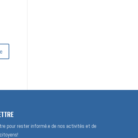
ETTRE
re pour rester informé.e de nos activités et de
citoyens!