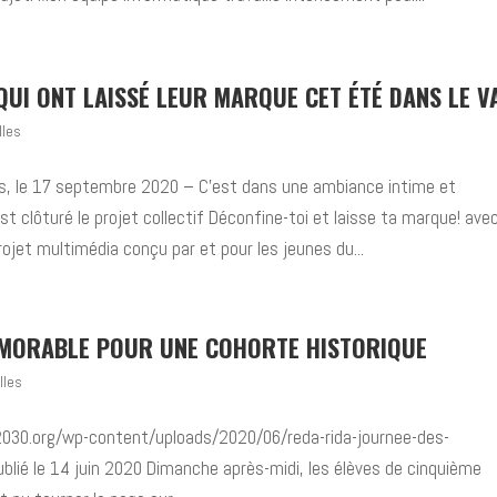
QUI ONT LAISSÉ LEUR MARQUE CET ÉTÉ DANS LE V
lles
is, le 17 septembre 2020 – C’est dans une ambiance intime et
est clôturé le projet collectif Déconfine-toi et laisse ta marque! avec
ojet multimédia conçu par et pour les jeunes du...
MORABLE POUR UNE COHORTE HISTORIQUE
lles
2030.org/wp-content/uploads/2020/06/reda-rida-journee-des-
lié le 14 juin 2020 Dimanche après-midi, les élèves de cinquième