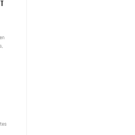
ET
 en
s,
êtes