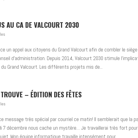
US AU CA DE VALCOURT 2030
les
ce un appel aux citoyens du Grand Valcourt afin de combler le siège
nseil d’administration. Depuis 2014, Valcourt 2030 stimule l’implica
 Grand Valcourt. Les différents projets mis de...
TROUVE – ÉDITION DES FÊTES
lles
çu ce message très spécial par courriel ce matin! Il semblerait que la 
di 7 décembre nous cache un mystère… Je travaillerai très fort pour
sujet. Mon équipe informatique travaille intensément pour...