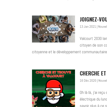
JOIGNEZ-VO
13 Jan 2021
|
Nouvel
Valcourt 2030 lan
citoyen de son co
citoyenne et le développement communautaire du
CHERCHE ET 
16 Déc 2020
|
Nouve
Oh là là, j’ai re
électrique du lun
savoir plus à ce 