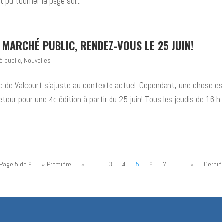
 pu tourner la page sur...
MARCHÉ PUBLIC, RENDEZ-VOUS LE 25 JUIN!
é public
,
Nouvelles
c de Valcourt s’ajuste au contexte actuel. Cependant, une chose e
etour pour une 4e édition à partir du 25 juin! Tous les jeudis de 16 h
Page 5 de 9
« Première
«
...
3
4
5
6
7
...
»
Derniè