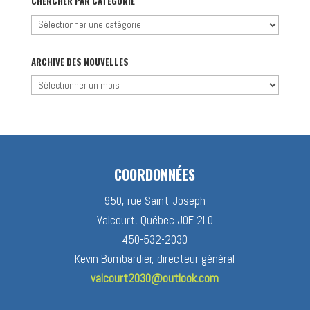
CHERCHER PAR CATÉGORIE
Chercher
par
catégorie
ARCHIVE DES NOUVELLES
Archive
des
nouvelles
COORDONNÉES
950, rue Saint-Joseph
Valcourt, Québec J0E 2L0
450-532-2030
Kevin Bombardier, directeur général
valcourt2030@outlook.com