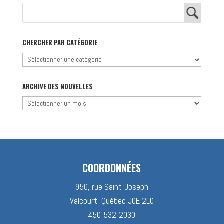
CHERCHER PAR CATÉGORIE
Chercher
par
catégorie
ARCHIVE DES NOUVELLES
Archive
des
nouvelles
COORDONNÉES
950, rue Saint-Joseph
Valcourt, Québec J0E 2L0
450-532-2030