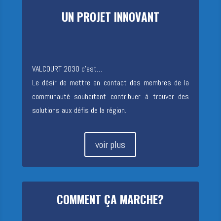
U
N
P
R
O
J
E
T
I
N
N
O
V
A
N
T
VALCOURT 2030 c’est…
Le désir de mettre en contact des membres de la
communauté souhaitant contribuer à trouver des
solutions aux défis de la région.
voir plus
C
O
M
M
E
N
T
Ç
A
M
A
R
C
H
E
?