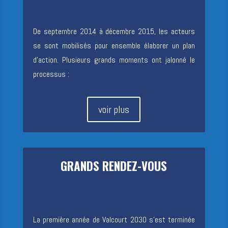
De septembre 2014 à décembre 2015, les acteurs
se sont mobilisés pour ensemble élaborer un plan
d’action. Plusieurs grands moments ont jalonné le
processus :
voir plus
G
R
A
N
D
S
R
E
N
D
E
Z
-
V
O
U
S
La première année de Valcourt 2030 s’est terminée