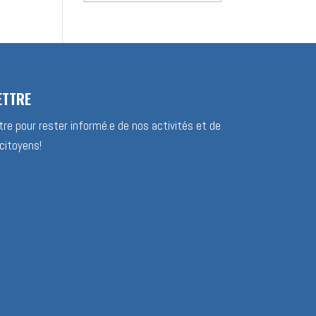
des
nouvelles
ETTRE
re pour rester informé.e de nos activités et de
citoyens!