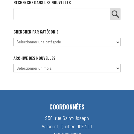
RECHERCHE DANS LES NOUVELLES
CHERCHER PAR CATÉGORIE
Chercher
par
catégorie
ARCHIVE DES NOUVELLES
Archive
des
nouvelles
COORDONNÉES
950, rue Saint-Joseph
Valcourt, Québec J0E 2L0