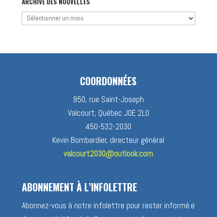
catégorie
ARCHIVE DES NOUVELLES
Archive
des
nouvelles
COORDONNÉES
950, rue Saint-Joseph
Valcourt, Québec J0E 2L0
450-532-2030
Kevin Bombardier, directeur général
valcourt2030@outlook.com
ABONNEMENT À L’INFOLETTRE
Abonnez-vous à notre infolettre pour rester informé.e