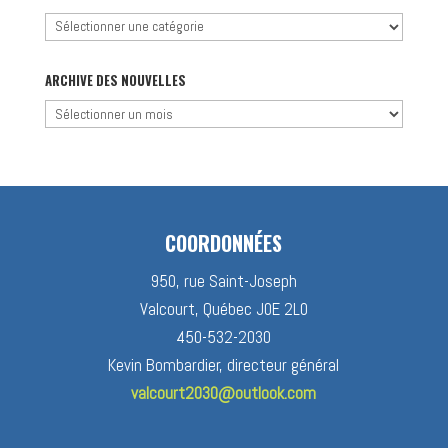
Chercher
par
catégorie
ARCHIVE DES NOUVELLES
Archive
des
nouvelles
COORDONNÉES
950, rue Saint-Joseph
Valcourt, Québec J0E 2L0
450-532-2030
Kevin Bombardier, directeur général
valcourt2030@outlook.com