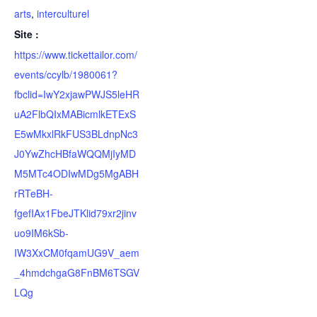
arts
,
interculturel
Site :
https://www.tickettailor.com/
events/ccylb/1980061?
fbclid=IwY2xjawPWJS5leHR
uA2FlbQIxMABicmlkETExS
E5wMkxlRkFUS3BLdnpNc3
J0YwZhcHBfaWQQMjIyMD
M5MTc4ODIwMDg5MgABH
rRTeBH-
fgefIAx1FbeJTKlid79xr2jinv
uo9IM6kSb-
IW3XxCM0fqamUG9V_aem
_4hmdchgaG8FnBM6TSGV
LQg