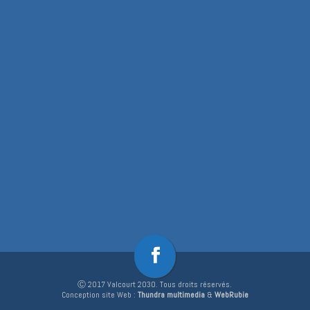
Ⓒ 2017 Valcourt 2030. Tous droits réservés.
Conception site Web :
Thundra multimedia
&
WebRubie