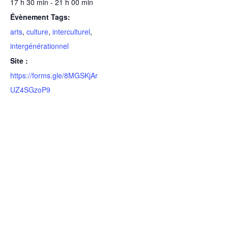
17 h 30 min - 21 h 00 min
Évènement Tags:
arts
,
culture
,
interculturel
,
intergénérationnel
Site :
https://forms.gle/8MGSKjAr
UZ4SGzoP9