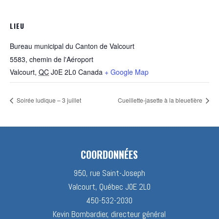
LIEU
Bureau municipal du Canton de Valcourt
5583, chemin de l'Aéroport
Valcourt
,
QC
J0E 2L0
Canada
+ Google Map
Soirée ludique – 3 juillet
Cueillette-jasette à la bleuetière
COORDONNÉES
950, rue Saint-Joseph
Valcourt, Québec J0E 2L0
450-532-2030
Kevin Bombardier, directeur général