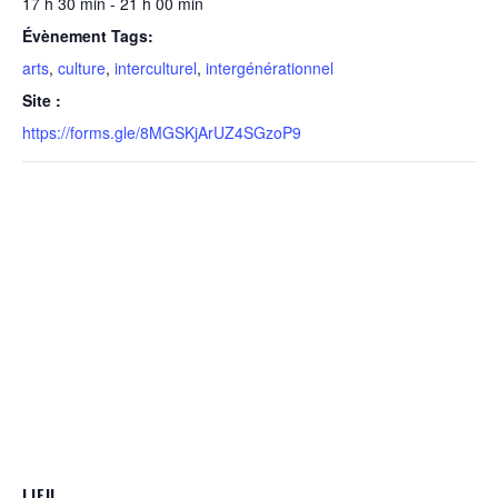
17 h 30 min - 21 h 00 min
Évènement Tags:
arts
,
culture
,
interculturel
,
intergénérationnel
Site :
https://forms.gle/8MGSKjArUZ4SGzoP9
LIEU