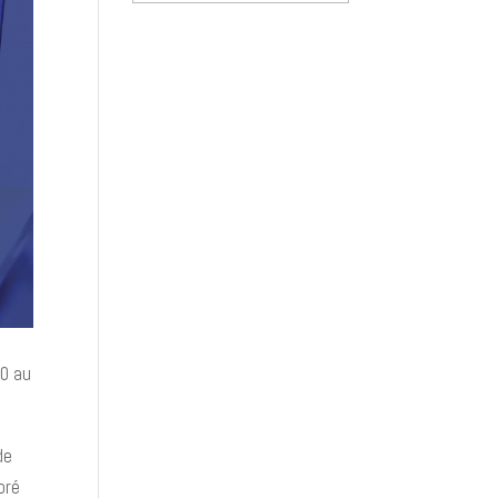
des
nouvelles
30 au
de
oré