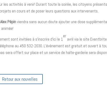
 les activités à venir! Durant toute la soirée, les citoyens présent
s projets en cours et de poser leurs questions aux intervenants.
Alex Pépin
viendra sans aucun doute ajouter une dose supplémenta
s animée!
er
ment sont invitées à s’inscrire d’ici le 1
avril via le site Eventbrite
éléphone au 450 532-2030. L’évènement est gratuit et ouvert à to
pas sera offert sur place et un service de halte-garderie sera dispon
Retour aux nouvelles