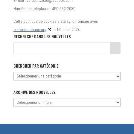
E-mail :
valcourt2030@
outlook.com
Numéro de téléphone : 450-532-2030
Cette politique de cookies a été synchronisée avec
cookiedatabase.org
le 13 juillet 2024.
RECHERCHE DANS LES NOUVELLES
CHERCHER PAR CATÉGORIE
Chercher
par
catégorie
ARCHIVE DES NOUVELLES
Archive
des
nouvelles