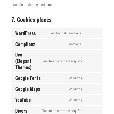
finalités marketing similaires.
7. Cookies placés
WordPress
Fonctionnel, Functional
Consent
Complianz
to
Functional
Consent
service
Divi
to
wordpress
(Elegant
Finalité en attente d’enquête
service
Consent
Themes)
complianz
to
Google Fonts
Marketing
service
Consent
divi-
Google Maps
to
Marketing
Consent
(elegant-
service
YouTube
to
Marketing
themes)
google-
Consent
service
Divers
fonts
to
Finalité en attente d’enquête
google-