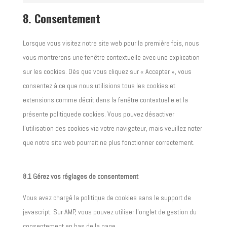
Consent
service
maps
to
8. Consentement
youtube
service
divers
Lorsque vous visitez notre site web pour la première fois, nous
vous montrerons une fenêtre contextuelle avec une explication
sur les cookies. Dès que vous cliquez sur « Accepter », vous
consentez à ce que nous utilisions tous les cookies et
extensions comme décrit dans la fenêtre contextuelle et la
présente politiquede cookies. Vous pouvez désactiver
l’utilisation des cookies via votre navigateur, mais veuillez noter
que notre site web pourrait ne plus fonctionner correctement.
8.1 Gérez vos réglages de consentement
Vous avez chargé la politique de cookies sans le support de
javascript. Sur AMP, vous pouvez utiliser l’onglet de gestion du
consentement en bas de la page.