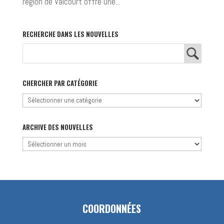
région de Valcourt offre une...
RECHERCHE DANS LES NOUVELLES
CHERCHER PAR CATÉGORIE
Chercher
par
catégorie
ARCHIVE DES NOUVELLES
Archive
des
nouvelles
COORDONNÉES