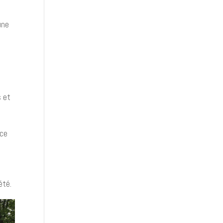
une
s et
ace
été.