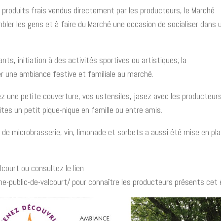
de produits frais vendus directement par les producteurs, le Marché
bler les gens et à faire du Marché une occasion de socialiser dans 
ts, initiation à des activités sportives ou artistiques; la
r une ambiance festive et familiale au marché.
ez une petite couverture, vos ustensiles, jasez avec les producteur
ites un petit pique-nique en famille ou entre amis.
 de microbrasserie, vin, limonade et sorbets a aussi été mise en pl
court ou consultez le lien
e-public-de-valcourt/ pour connaître les producteurs présents cet 