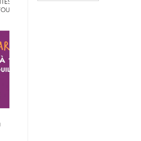
des
nouvelles
d