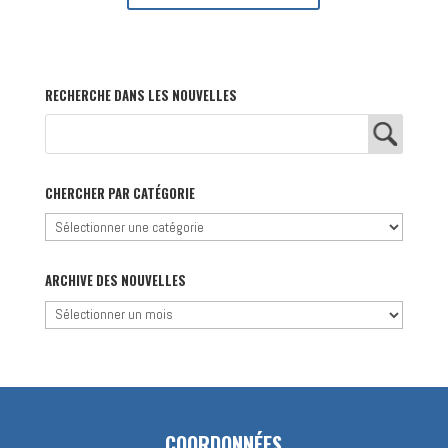
RECHERCHE DANS LES NOUVELLES
CHERCHER PAR CATÉGORIE
Chercher
par
catégorie
ARCHIVE DES NOUVELLES
Archive
des
nouvelles
COORDONNÉES