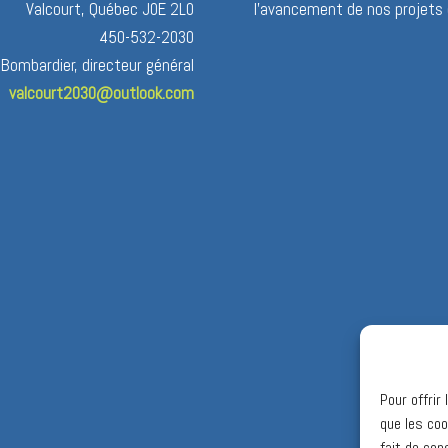
Valcourt, Québec J0E 2L0
l’avancement de nos projets 
450-532-2030
 Bombardier, directeur général
valcourt2030@outlook.com
Pour offrir
que les coo
fait de con