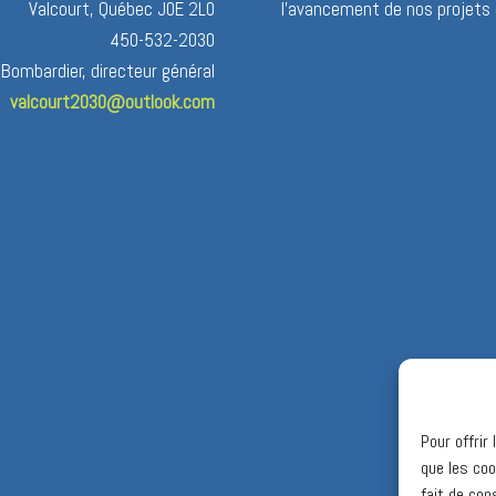
Valcourt, Québec J0E 2L0
l’avancement de nos projets 
450-532-2030
 Bombardier, directeur général
valcourt2030@outlook.com
Pour offrir
que les coo
fait de con