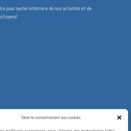
re pour rester informé.e de nos activités et de
citoyens!
Gérer le consentement aux cookies
 les meilleures expériences, nous utilisons des technologies telles