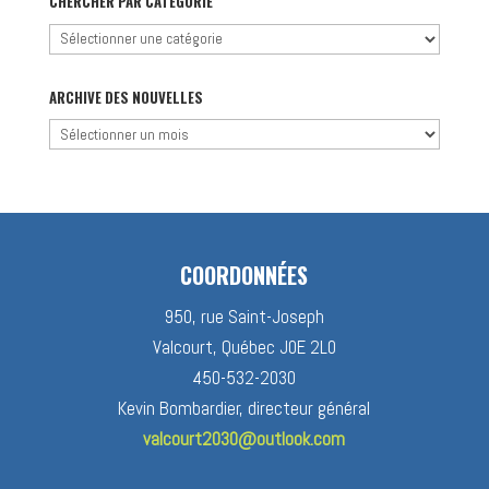
CHERCHER PAR CATÉGORIE
Chercher
par
catégorie
ARCHIVE DES NOUVELLES
Archive
des
nouvelles
COORDONNÉES
950, rue Saint-Joseph
Valcourt, Québec J0E 2L0
450-532-2030
Kevin Bombardier, directeur général
valcourt2030@outlook.com