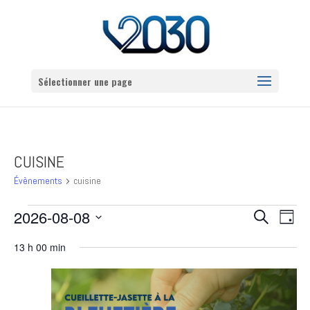
Sélectionner une page
CUISINE
Évènements
cuisine
ÉVÈNEMENTS
RECHERCHE
NAVI
2026-08-08
Recherche
Jour
DE
FOR
ET
Sélectionnez
VUES
8
13 h 00 min
NAVIGATION
une
ÉVÈN
AOÛT
DE
date.
2026
VUES
ÉVÈNEMENTS