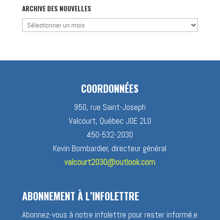
catégorie
ARCHIVE DES NOUVELLES
Archive
des
nouvelles
COORDONNÉES
950, rue Saint-Joseph
Valcourt, Québec J0E 2L0
450-532-2030
Kevin Bombardier, directeur général
valcourt2030@outlook.com
ABONNEMENT À L’INFOLETTRE
Abonnez-vous à notre infolettre pour rester informé.e