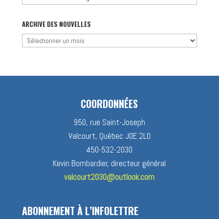
par
catégorie
ARCHIVE DES NOUVELLES
Archive
des
nouvelles
COORDONNÉES
950, rue Saint-Joseph
Valcourt, Québec J0E 2L0
450-532-2030
Kevin Bombardier, directeur général
valcourt2030@outlook.com
ABONNEMENT À L’INFOLETTRE