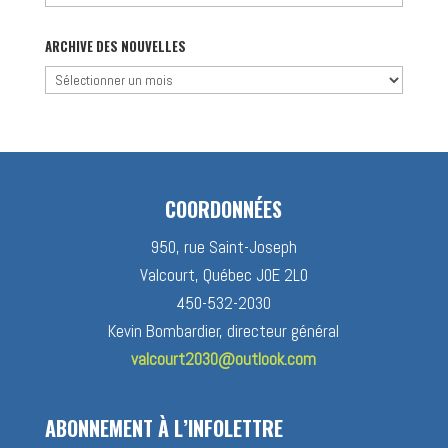
par
catégorie
ARCHIVE DES NOUVELLES
Archive
des
nouvelles
COORDONNÉES
950, rue Saint-Joseph
Valcourt, Québec J0E 2L0
450-532-2030
Kevin Bombardier, directeur général
valcourt2030@outlook.com
ABONNEMENT À L’INFOLETTRE