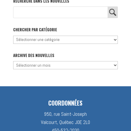
RECHERCHE DANS LES NOUVELLES
CHERCHER PAR CATÉGORIE
Chercher
par
catégorie
ARCHIVE DES NOUVELLES
Archive
des
nouvelles
COORDONNÉES
950, rue Saint-Joseph
Valcourt, Québec J0E 2L0
450-532-2030