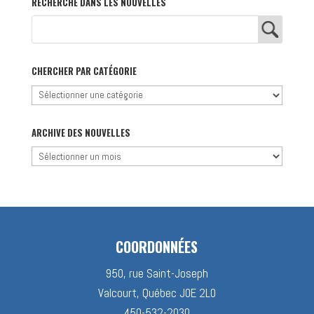
RECHERCHE DANS LES NOUVELLES
CHERCHER PAR CATÉGORIE
Chercher
par
catégorie
ARCHIVE DES NOUVELLES
Archive
des
nouvelles
COORDONNÉES
950, rue Saint-Joseph
Valcourt, Québec J0E 2L0
450-532-2030