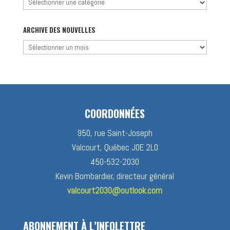
Chercher
par
catégorie
ARCHIVE DES NOUVELLES
Archive
des
nouvelles
COORDONNÉES
950, rue Saint-Joseph
Valcourt, Québec J0E 2L0
450-532-2030
Kevin Bombardier, directeur général
valcourt2030@outlook.com
ABONNEMENT À L’INFOLETTRE