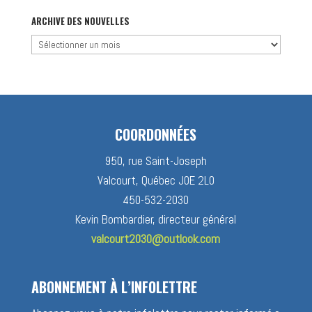
par
catégorie
ARCHIVE DES NOUVELLES
Archive
des
nouvelles
COORDONNÉES
950, rue Saint-Joseph
Valcourt, Québec J0E 2L0
450-532-2030
Kevin Bombardier, directeur général
valcourt2030@outlook.com
ABONNEMENT À L’INFOLETTRE