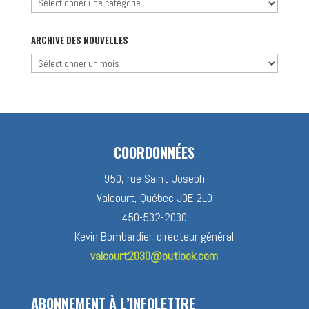
Chercher
par
catégorie
ARCHIVE DES NOUVELLES
Archive
des
nouvelles
COORDONNÉES
950, rue Saint-Joseph
Valcourt, Québec J0E 2L0
450-532-2030
Kevin Bombardier, directeur général
valcourt2030@outlook.com
ABONNEMENT À L’INFOLETTRE