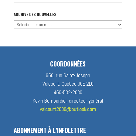
par
catégorie
ARCHIVE DES NOUVELLES
Archive
des
nouvelles
COORDONNÉES
950, rue Saint-Joseph
Valcourt, Québec J0E 2L0
450-532-2030
Kevin Bombardier, directeur général
valcourt2030@outlook.com
ABONNEMENT À L’INFOLETTRE