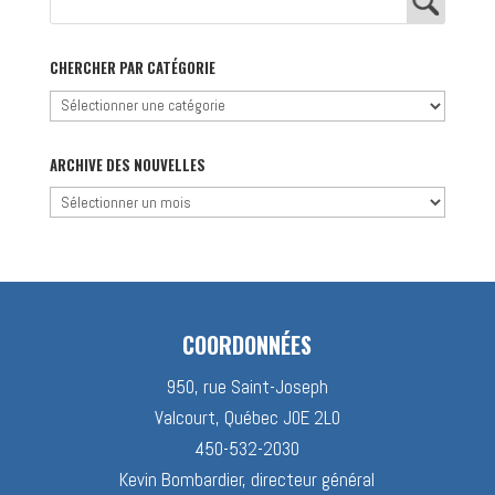
CHERCHER PAR CATÉGORIE
Chercher
par
catégorie
ARCHIVE DES NOUVELLES
Archive
des
nouvelles
COORDONNÉES
950, rue Saint-Joseph
Valcourt, Québec J0E 2L0
450-532-2030
Kevin Bombardier, directeur général