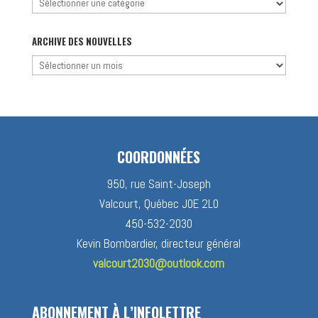
Chercher
par
catégorie
ARCHIVE DES NOUVELLES
Archive
des
nouvelles
COORDONNÉES
950, rue Saint-Joseph
Valcourt, Québec J0E 2L0
450-532-2030
Kevin Bombardier, directeur général
valcourt2030@outlook.com
ABONNEMENT À L’INFOLETTRE