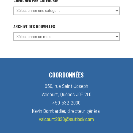
CHERCHER PAR CATÉGORIE
Chercher
par
catégorie
ARCHIVE DES NOUVELLES
Archive
des
nouvelles
COORDONNÉES
950, rue Saint-Joseph
Valcourt, Québec J0E 2L0
450-532-2030
Kevin Bombardier, directeur général
valcourt2030@outlook.com