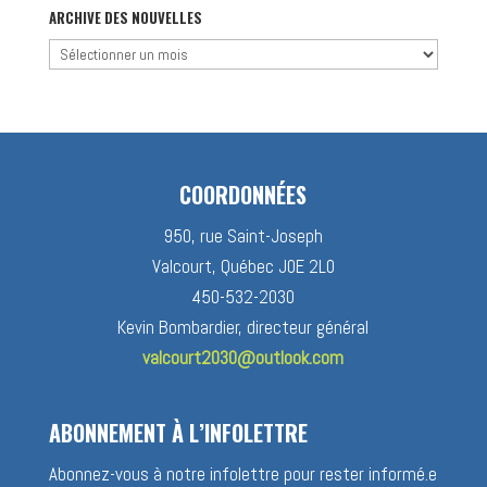
catégorie
ARCHIVE DES NOUVELLES
Archive
des
nouvelles
COORDONNÉES
950, rue Saint-Joseph
Valcourt, Québec J0E 2L0
450-532-2030
Kevin Bombardier, directeur général
valcourt2030@outlook.com
ABONNEMENT À L’INFOLETTRE
Abonnez-vous à notre infolettre pour rester informé.e