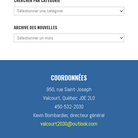
CHERCHER PAR CATÉGORIE
Chercher
par
catégorie
ARCHIVE DES NOUVELLES
Archive
des
nouvelles
COORDONNÉES
950, rue Saint-Joseph
Valcourt, Québec J0E 2L0
450-532-2030
Kevin Bombardier, directeur général
valcourt2030@outlook.com