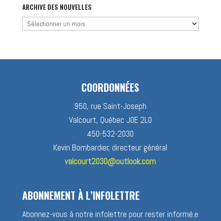
catégorie
ARCHIVE DES NOUVELLES
Archive
des
nouvelles
COORDONNÉES
950, rue Saint-Joseph
Valcourt, Québec J0E 2L0
450-532-2030
Kevin Bombardier, directeur général
valcourt2030@outlook.com
ABONNEMENT À L’INFOLETTRE
Abonnez-vous à notre infolettre pour rester informé.e