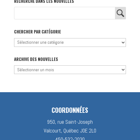
RECHERCHE DANS LES NOUVELLES
CHERCHER PAR CATÉGORIE
Chercher
par
catégorie
ARCHIVE DES NOUVELLES
Archive
des
nouvelles
COORDONNÉES
950, rue Saint-Joseph
Valcourt, Québec J0E 2L0
450-532-2030