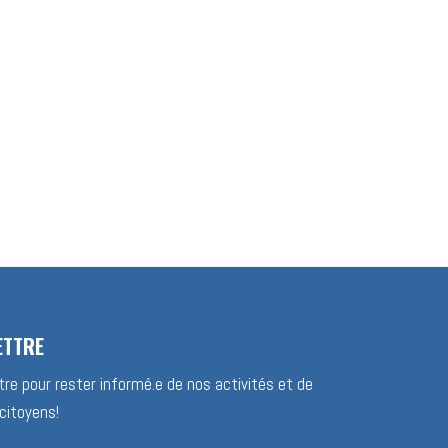
ETTRE
re pour rester informé.e de nos activités et de
citoyens!