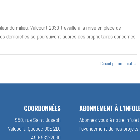
eur du milieu, Valcourt 2030 travaille à la mise en place de
 les démarches se poursuivent auprès des propriétaires concernés.
Circuit patrimonial
→
COORDONNÉES
ABONNEMENT À L’INFOL
950, rue Saint-Joseph
Abonnez-vous à notre infolett
Valcourt, Québec J0E 2L0
l’avancement de nos projets 
450-532-2030