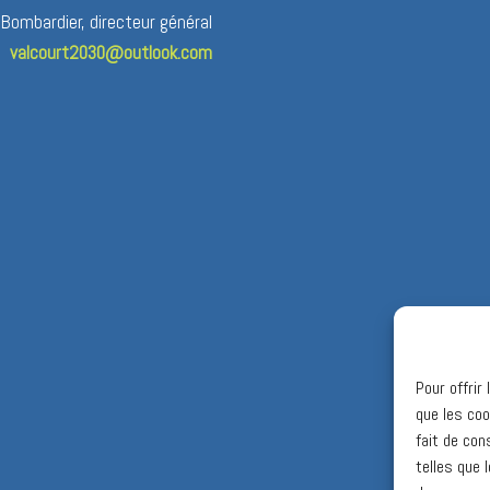
 Bombardier, directeur général
valcourt2030@outlook.com
Pour offrir
que les coo
fait de con
telles que 