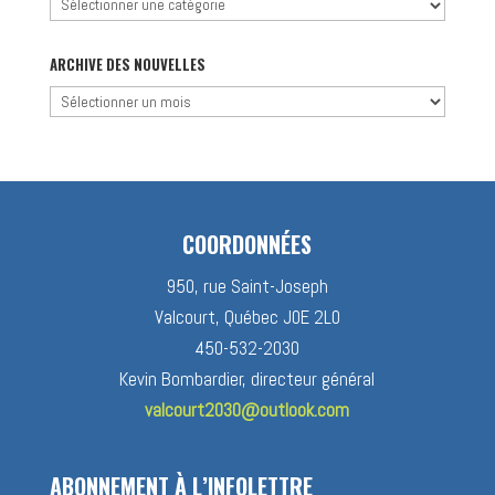
Chercher
par
catégorie
ARCHIVE DES NOUVELLES
Archive
des
nouvelles
COORDONNÉES
950, rue Saint-Joseph
Valcourt, Québec J0E 2L0
450-532-2030
Kevin Bombardier, directeur général
valcourt2030@outlook.com
ABONNEMENT À L’INFOLETTRE