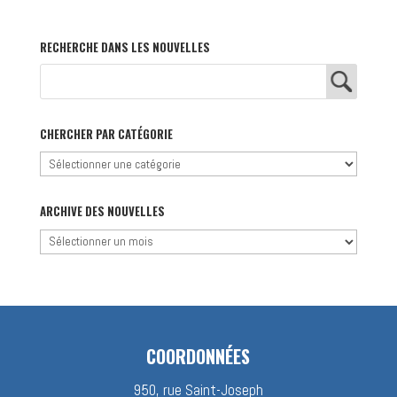
RECHERCHE DANS LES NOUVELLES
CHERCHER PAR CATÉGORIE
Chercher
par
catégorie
ARCHIVE DES NOUVELLES
Archive
des
nouvelles
COORDONNÉES
950, rue Saint-Joseph