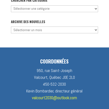
CHERCHER PAR CATÉGORIE
Chercher
par
catégorie
ARCHIVE DES NOUVELLES
Archive
des
nouvelles
COORDONNÉES
950, rue Saint-Joseph
Valcourt, Québec J0E 2L0
450-532-2030
Kevin Bombardier, directeur général
valcourt2030@outlook.com