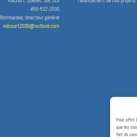
Valcourt, Québec J0E 2L0
l’avancement de nos projets 
450-532-2030
 Bombardier, directeur général
valcourt2030@outlook.com
Pour offrir
que les coo
fait de con