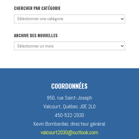
CHERCHER PAR CATÉGORIE
Chercher
par
catégorie
ARCHIVE DES NOUVELLES
Archive
des
nouvelles
COORDONNÉES
950, rue Saint-Joseph
Valcourt, Québec J0E 2L0
450-532-2030
Kevin Bombardier, directeur général
valcourt2030@outlook.com