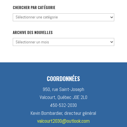
CHERCHER PAR CATÉGORIE
Chercher
par
catégorie
ARCHIVE DES NOUVELLES
Archive
des
nouvelles
COORDONNÉES
950, rue Saint-Joseph
Valcourt, Québec J0E 2L0
450-532-2030
Kevin Bombardier, directeur général
valcourt2030@outlook.com