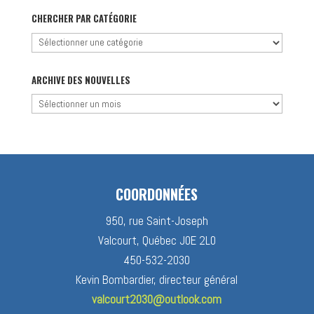
CHERCHER PAR CATÉGORIE
Chercher
par
catégorie
ARCHIVE DES NOUVELLES
Archive
des
nouvelles
COORDONNÉES
950, rue Saint-Joseph
Valcourt, Québec J0E 2L0
450-532-2030
Kevin Bombardier, directeur général
valcourt2030@outlook.com