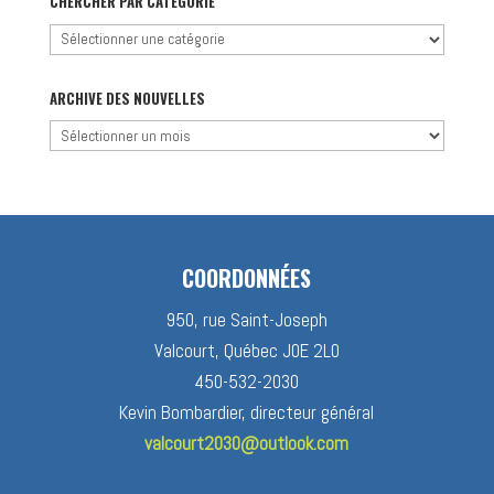
CHERCHER PAR CATÉGORIE
Chercher
par
catégorie
ARCHIVE DES NOUVELLES
Archive
des
nouvelles
COORDONNÉES
950, rue Saint-Joseph
Valcourt, Québec J0E 2L0
450-532-2030
Kevin Bombardier, directeur général
valcourt2030@outlook.com