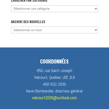
CHERCHER PAR CATÉGORIE
Chercher
par
catégorie
ARCHIVE DES NOUVELLES
Archive
des
nouvelles
COORDONNÉES
950, rue Saint-Joseph
Valcourt, Québec J0E 2L0
450-532-2030
Kevin Bombardier, directeur général
valcourt2030@outlook.com