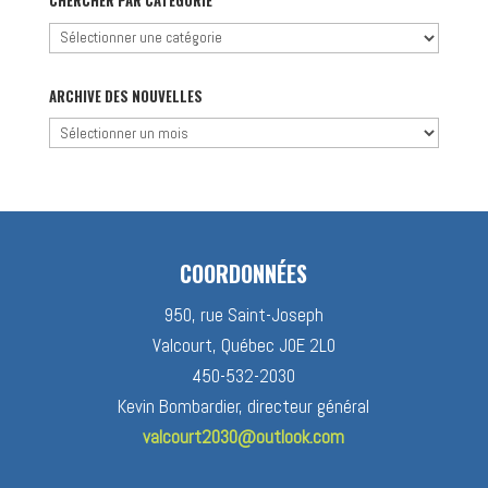
CHERCHER PAR CATÉGORIE
Chercher
par
catégorie
ARCHIVE DES NOUVELLES
Archive
des
nouvelles
COORDONNÉES
950, rue Saint-Joseph
Valcourt, Québec J0E 2L0
450-532-2030
Kevin Bombardier, directeur général
valcourt2030@outlook.com